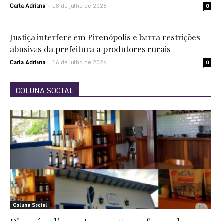
Carla Adriana
18 de julho de 2026
-
0
Justiça interfere em Pirenópolis e barra restrições
abusivas da prefeitura a produtores rurais
Carla Adriana
16 de julho de 2026
-
0
COLUNA SOCIAL
Coluna Social