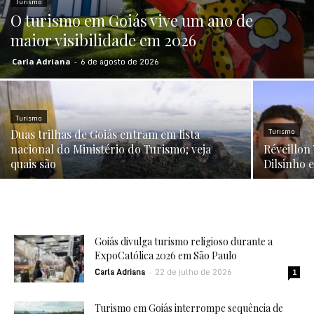
Turismo
O turismo em Goiás vive um ano de
maior visibilidade em 2026
6 de agosto de 2026
Carla Adriana
-
Turismo
Turismo
Duas trilhas de Goiás entram em lista
nacional do Ministério do Turismo; veja
Réveillon
quais são
Dilsinho
Goiás divulga turismo religioso durante a
ExpoCatólica 2026 em São Paulo
Carla Adriana
22 de julho de 2026
-
1
Turismo em Goiás interrompe sequência de