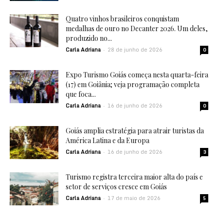
Quatro vinhos brasileiros conquistam
medalhas de ouro no Decanter 2026. Um deles,
produzido no...
Carla Adriana
28 de junho de 2026
-
0
Expo Turismo Goiás começa nesta quarta-feira
(17) em Goiânia; veja programação completa
que foca...
Carla Adriana
16 de junho de 2026
-
0
Goiás amplia estratégia para atrair turistas da
América Latina e da Europa
Carla Adriana
16 de junho de 2026
-
3
Turismo registra terceira maior alta do país e
setor de serviços cresce em Goiás
Carla Adriana
17 de maio de 2026
-
5