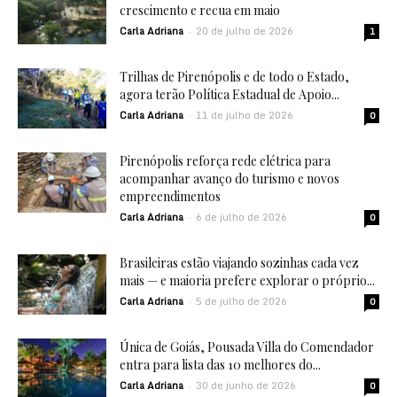
crescimento e recua em maio
Carla Adriana
20 de julho de 2026
-
1
Trilhas de Pirenópolis e de todo o Estado,
agora terão Política Estadual de Apoio...
Carla Adriana
11 de julho de 2026
-
0
Pirenópolis reforça rede elétrica para
acompanhar avanço do turismo e novos
empreendimentos
Carla Adriana
6 de julho de 2026
-
0
Brasileiras estão viajando sozinhas cada vez
mais — e maioria prefere explorar o próprio...
Carla Adriana
5 de julho de 2026
-
0
Única de Goiás, Pousada Villa do Comendador
entra para lista das 10 melhores do...
Carla Adriana
30 de junho de 2026
-
0