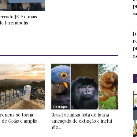
p
Ca
rcado JK é o mais
de Pirenópolis
J
r
p
Ca
Destaque
ireneus se torna
Brasil atualiza lista de fauna
 de Goiás e amplia
ameaçada de extinção e inclui
180...