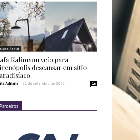
oluna Social
afa Kalimann veio para
irenópolis descansar em sítio
aradisíaco
rla Adriana
21 de setembro de 2020
-
16
Parceiros