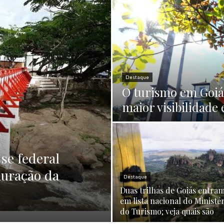
Destaque
O turismo em Goiá
maior visibilidade
se federal
auração da
Destaque
Duas trilhas de Goiás entra
em lista nacional do Ministé
do Turismo; veja quais são