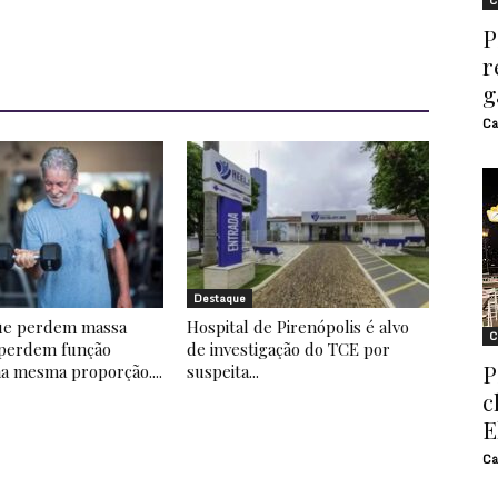
C
P
r
g
Ca
Destaque
ue perdem massa
Hospital de Pirenópolis é alvo
C
perdem função
de investigação do TCE por
P
na mesma proporção....
suspeita...
c
E
Ca