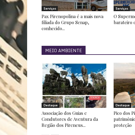
Serviços
Serviços
Pax Pirenopolina é a mais nova
O Superme
filiada do Grupo Senap,
barateiro 
conhecido...
MEIO AMBIENTE
Destaque
Destaque
Associação dos Guias e
Pico dos P
Condutores de Aventura da
patrimônio
Região dos Pireneus...
proteção