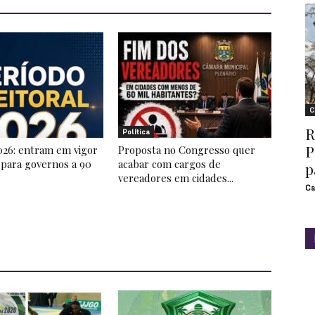
C
R
Política
P
026: entram em vigor
Proposta no Congresso quer
 para governos a 90
acabar com cargos de
p
vereadores em cidades...
Ca