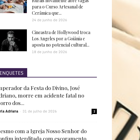
Rurais novamente abre vagas
para o Curso Artesanal de
Cerâmica que...
24 de junho de 2026
Cineastra de Hollywood troca
Los Angeles por a Goiânia e
aposta no potencial cultural...
18 de junho de 2026
ENQUETES
mperador da Festa do Divino, José
driano, morre em acidente fatal no
orro dos...
rla Adriana
31 de julho de 2026
-
2
esmo com a Igreja Nosso Senhor do
onfim interditada com escoramento