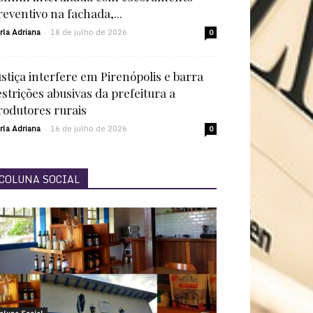
reventivo na fachada,...
rla Adriana
18 de julho de 2026
-
0
ustiça interfere em Pirenópolis e barra
estrições abusivas da prefeitura a
rodutores rurais
rla Adriana
16 de julho de 2026
-
0
COLUNA SOCIAL