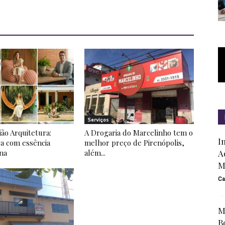
Serviços
ião Arquitetura:
A Drogaria do Marcelinho tem o
I
ra com essência
melhor preço de Pirenópolis,
na
além...
A
M
Ca
M
B