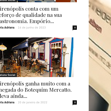
oluna Social
irenópolis conta com um
eforço de qualidade na sua
astronomia. Empório...
rla Adriana
16 de junho de 2023
-
0
oluna Social
irenópolis ganha muito com a
hegada do Botequim Mercatto.
leva ainda...
rla Adriana
20 de janeiro de 2022
-
0