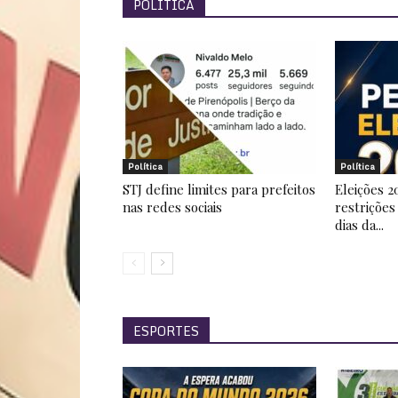
POLÍTICA
Política
Política
STJ define limites para prefeitos
Eleições 2
nas redes sociais
restrições
dias da...
ESPORTES