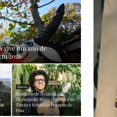
s vive um ano de
 em 2026
Agenda
Hamilton de Holanda em
m
Pirenópolis: Show Histórico no
rio
Theatro Sebastião Pompeu de
Pina