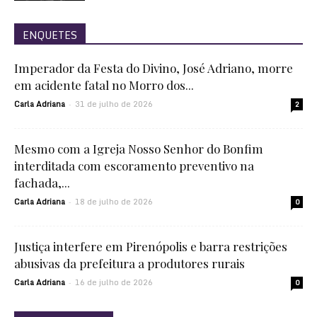
ENQUETES
Imperador da Festa do Divino, José Adriano, morre
em acidente fatal no Morro dos...
Carla Adriana
31 de julho de 2026
-
2
Mesmo com a Igreja Nosso Senhor do Bonfim
interditada com escoramento preventivo na
fachada,...
Carla Adriana
18 de julho de 2026
-
0
Justiça interfere em Pirenópolis e barra restrições
abusivas da prefeitura a produtores rurais
Carla Adriana
16 de julho de 2026
-
0