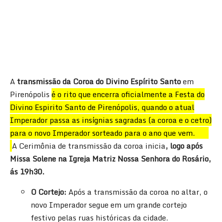
A
transmissão da Coroa do Divino Espírito Santo
em
Pirenópolis
é o rito que encerra oficialmente a Festa do
Divino Espirito Santo de Pirenópolis, quando o atual
Imperador passa as insígnias sagradas (a coroa e o cetro)
para o novo Imperador sorteado para o ano que vem.
A Cerimônia de transmissão da coroa inicia
, logo após
Missa Solene na Igreja Matriz Nossa Senhora do Rosário,
ás 19h30.
O Cortejo:
Após a transmissão da coroa no altar, o
novo Imperador segue em um grande cortejo
festivo pelas ruas históricas da cidade.