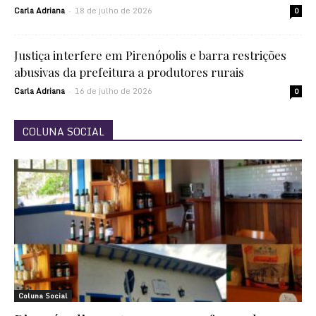
Carla Adriana
18 de julho de 2026
-
0
Justiça interfere em Pirenópolis e barra restrições
abusivas da prefeitura a produtores rurais
Carla Adriana
16 de julho de 2026
-
0
COLUNA SOCIAL
Coluna Social