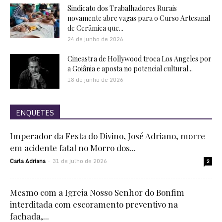
Sindicato dos Trabalhadores Rurais
novamente abre vagas para o Curso Artesanal
de Cerâmica que...
24 de junho de 2026
Cineastra de Hollywood troca Los Angeles por
a Goiânia e aposta no potencial cultural...
18 de junho de 2026
ENQUETES
Imperador da Festa do Divino, José Adriano, morre
em acidente fatal no Morro dos...
Carla Adriana
31 de julho de 2026
-
2
Mesmo com a Igreja Nosso Senhor do Bonfim
interditada com escoramento preventivo na
fachada,...