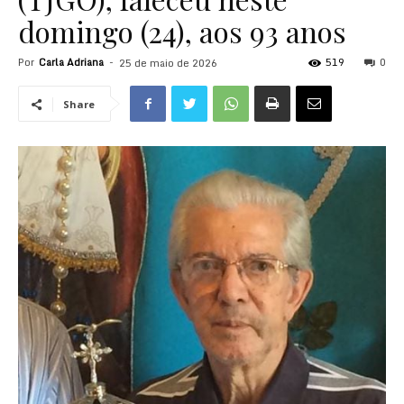
domingo (24), aos 93 anos
Por
Carla Adriana
-
519
0
25 de maio de 2026
Share