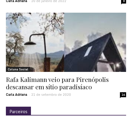
Carla Adriana
20 de janeiro de 2022
-
0
Coluna Social
Rafa Kalimann veio para Pirenópolis
descansar em sítio paradisíaco
Carla Adriana
21 de setembro de 2020
-
16
Parceiros