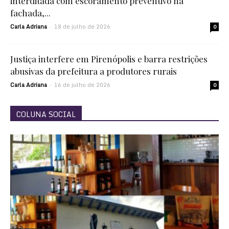
interditada com escoramento preventivo na
fachada,...
Carla Adriana
18 de julho de 2026
-
0
Justiça interfere em Pirenópolis e barra restrições
abusivas da prefeitura a produtores rurais
Carla Adriana
16 de julho de 2026
-
0
COLUNA SOCIAL