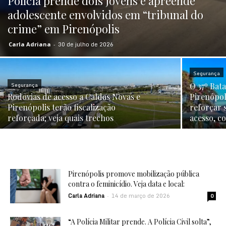
Polícia prende dois jovens e apreende
adolescente envolvidos em “tribunal do
crime” em Pirenópolis
30 de julho de 2026
Carla Adriana
-
Segurança
Segurança
O 37º Bat
Rodovias de acesso a Caldas Novas e
Pirenópol
Pirenópolis terão fiscalização
reforçar 
reforçada; veja quais trechos
acesso, co
Pirenópolis promove mobilização pública
contra o feminicídio. Veja data e local:
Carla Adriana
14 de março de 2026
-
0
“A Polícia Militar prende. A Polícia Civil solta”,