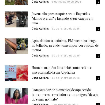
Carla Adriana
3 de fevereiro de 2026
-
0
Jovens são presos após serem flagrados
“dando o grau” e fazendo zigue-zague em
ruas...
Carla Adriana
31 de janeiro de 2026
-
0
Após denúncia anônima, PM encontra droga
no telhado, prende homem por corrupção de
menor...
Carla Adriana
30 de janeiro de 2026
-
0
Homem mantém filha bebê como refém e
ameaça matá-la em Abadiânia
Carla Adriana
12 de janeiro de 2026
-
0
Computador de biomédica desaparecida
tem conversa reveladora com amigos: “desejo
de sumir no mato”
Carla Adriana
7 de janeiro de 2026
-
0