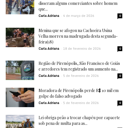
disseram alguns comerciantes sobre homem
que...
Carla Adriana
4 de março de 2026
-
0
Menina que se afogou na Cachoeira Usina
Velha morreu na madrugada desta segunda-
feira(18)
Carla Adriana
18 de fevereiro de 2026
-
0
Região de Pirenópolis, São Francisco de Goiás
e arredores tem registrado um aumento na...
Carla Adriana
5 de fevereiro de 2026
-
0
Moradora de Pirenópolis perde R$ 10 mil em
golpe do falso advogado
Carla Adriana
5 de fevereiro de 2026
-
0
Lei obriga peão a trocar chapéu por capacete
sob pena de multa para as...