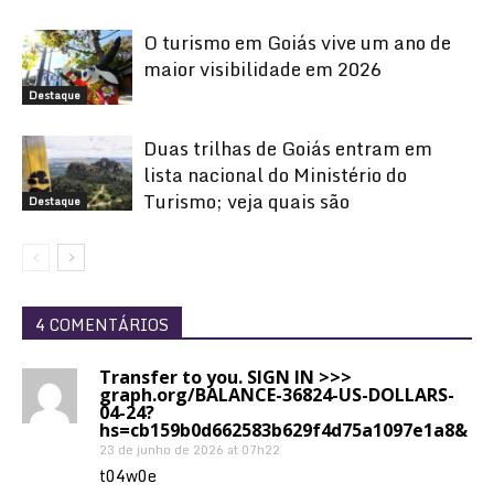
O turismo em Goiás vive um ano de
maior visibilidade em 2026
Destaque
Duas trilhas de Goiás entram em
lista nacional do Ministério do
Turismo; veja quais são
Destaque
4 COMENTÁRIOS
Transfer to you. SIGN IN >>>
graph.org/BALANCE-36824-US-DOLLARS-
04-24?
hs=cb159b0d662583b629f4d75a1097e1a8&
23 de junho de 2026 at 07h22
t04w0e