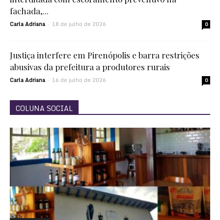
fachada,...
Carla Adriana
18 de julho de 2026
-
0
Justiça interfere em Pirenópolis e barra restrições
abusivas da prefeitura a produtores rurais
Carla Adriana
16 de julho de 2026
-
0
COLUNA SOCIAL