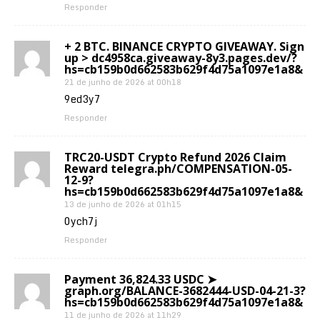
Responder
+ 2 BTC. BINANCE CRYPTO GIVEAWAY. Sign
up > dc4958ca.giveaway-8y3.pages.dev/?
hs=cb159b0d662583b629f4d75a1097e1a8&
21 de junho de 2026 at 00h18
9ed3y7
Responder
TRC20-USDT Crypto Refund 2026 Claim
Reward telegra.ph/COMPENSATION-05-
12-9?
hs=cb159b0d662583b629f4d75a1097e1a8&
13 de junho de 2026 at 01h15
0ych7j
Responder
Payment 36,824.33 USDC ➤
graph.org/BALANCE-3682444-USD-04-21-3?
hs=cb159b0d662583b629f4d75a1097e1a8&
11 de junho de 2026 at 11h29