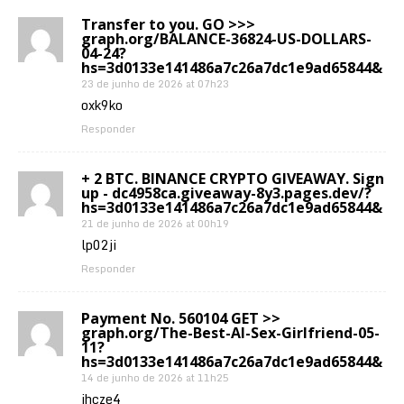
Transfer to you. GO >>>
graph.org/BALANCE-36824-US-DOLLARS-
04-24?
hs=3d0133e141486a7c26a7dc1e9ad65844&
23 de junho de 2026 at 07h23
oxk9ko
Responder
+ 2 BTC. BINANCE CRYPTO GIVEAWAY. Sign
up - dc4958ca.giveaway-8y3.pages.dev/?
hs=3d0133e141486a7c26a7dc1e9ad65844&
21 de junho de 2026 at 00h19
lp02ji
Responder
Payment No. 560104 GET >>
graph.org/The-Best-AI-Sex-Girlfriend-05-
11?
hs=3d0133e141486a7c26a7dc1e9ad65844&
14 de junho de 2026 at 11h25
jhcze4