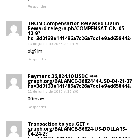
Responder
TRON Compensation Released Claim
Reward telegra.ph/COMPENSATION-05-
12-9?
hs=3d0133e141486a7c26a7dc1e9ad65844&
13 de junho de 2026 at 01h15
olg9jm
Responder
Payment 36,824.10 USDC ⇒⇒
graph.org/BALANCE-3682444-USD-04-21-3?
hs=3d0133e141486a7c26a7dc1e9ad65844&
11 de junho de 2026 at 11h30
00mvxy
Responder
Transaction to you.GET >
graph.org/BALANCE-36824-US-DOLLARS-
04-24-2?