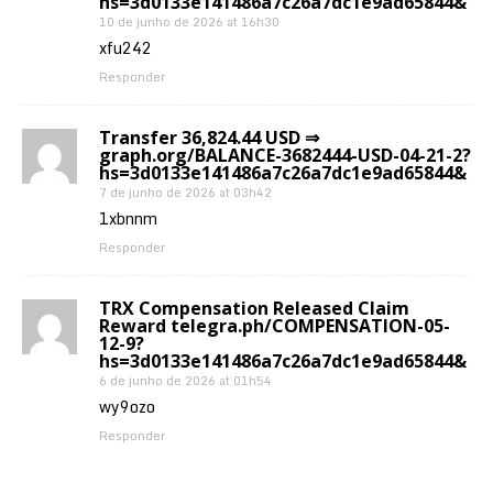
hs=3d0133e141486a7c26a7dc1e9ad65844&
10 de junho de 2026 at 16h30
xfu242
Responder
Transfer 36,824.44 USD ⇒
graph.org/BALANCE-3682444-USD-04-21-2?
hs=3d0133e141486a7c26a7dc1e9ad65844&
7 de junho de 2026 at 03h42
1xbnnm
Responder
TRX Compensation Released Claim
Reward telegra.ph/COMPENSATION-05-
12-9?
hs=3d0133e141486a7c26a7dc1e9ad65844&
6 de junho de 2026 at 01h54
wy9ozo
Responder