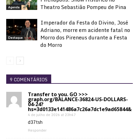
Theatro Sebastião Pompeu de Pina
Agenda
Imperador da Festa do Divino, José
Adriano, morre em acidente fatal no
Morro dos Pireneus durante a Festa
Destaque
do Morro
9 COMENTÁRIOS
Transfer to you. GO >>>
graph.org/BALANCE-36824-US-DOLLARS-
04-24?
hs=3d0133e141486a7c26a7dc1e9ad65844&
4 de julho de 2026 at 23h47
d37tsh
Responder