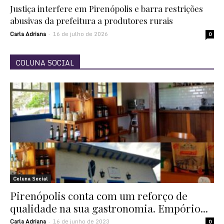
Justiça interfere em Pirenópolis e barra restrições
abusivas da prefeitura a produtores rurais
Carla Adriana
16 de julho de 2026
-
0
COLUNA SOCIAL
Coluna Social
Pirenópolis conta com um reforço de
qualidade na sua gastronomia. Empório...
Carla Adriana
16 de junho de 2023
-
0