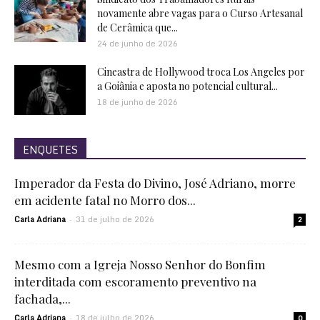
novamente abre vagas para o Curso Artesanal
de Cerâmica que...
24 de junho de 2026
Cineastra de Hollywood troca Los Angeles por
a Goiânia e aposta no potencial cultural...
18 de junho de 2026
ENQUETES
Imperador da Festa do Divino, José Adriano, morre
em acidente fatal no Morro dos...
Carla Adriana
31 de julho de 2026
-
2
Mesmo com a Igreja Nosso Senhor do Bonfim
interditada com escoramento preventivo na
fachada,...
Carla Adriana
18 de julho de 2026
-
0