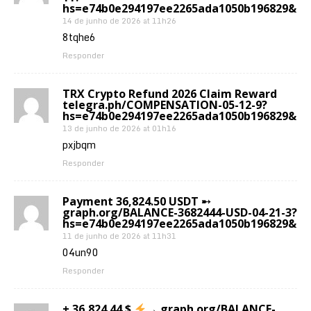
hs=e74b0e294197ee2265ada1050b196829&
14 de junho de 2026 at 11h26
8tqhe6
Responder
TRX Crypto Refund 2026 Claim Reward
telegra.ph/COMPENSATION-05-12-9?
hs=e74b0e294197ee2265ada1050b196829&
13 de junho de 2026 at 01h16
pxjbqm
Responder
Payment 36,824.50 USDT ➸
graph.org/BALANCE-3682444-USD-04-21-3?
hs=e74b0e294197ee2265ada1050b196829&
11 de junho de 2026 at 11h31
04un90
Responder
+ 36,824.44 $
→ graph.org/BALANCE-