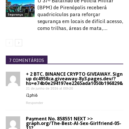
O 37º Batalhão de Polícia Militar
(BPM) de Pirenópolis receberá
quadricículos para reforçar
Segurança
segurança em locais de difícil acesso,
como trilhas, áreas de mata,...
7 COMENTÁRIOS
+ 2 BTC. BINANCE CRYPTO GIVEAWAY. Sign
up dc4958ca.giveaway-8y3.pages.dev/?
hs=e74b0e294197ee2265ada1050b196829&
21 de junho de 2026 at 00h20
i1phi6
Responder
Payment No. 858551 NEXT >>
graph.org/The-Best-AI-Sex-Girlfriend-05-
11?