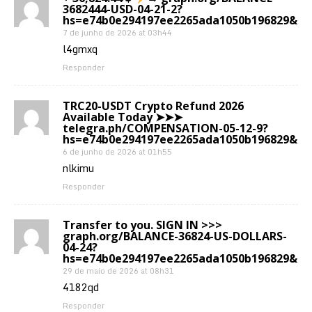
3682444-USD-04-21-2?
hs=e74b0e294197ee2265ada1050b196829&
7 de junho de 2026 at 03h44
l4gmxq
Responder
TRC20-USDT Crypto Refund 2026
Available Today ➤➤➤
telegra.ph/COMPENSATION-05-12-9?
hs=e74b0e294197ee2265ada1050b196829&
6 de junho de 2026 at 01h55
nlkimu
Responder
Transfer to you. SIGN IN >>>
graph.org/BALANCE-36824-US-DOLLARS-
04-24?
hs=e74b0e294197ee2265ada1050b196829&
29 de maio de 2026 at 08h31
4182qd
Responder