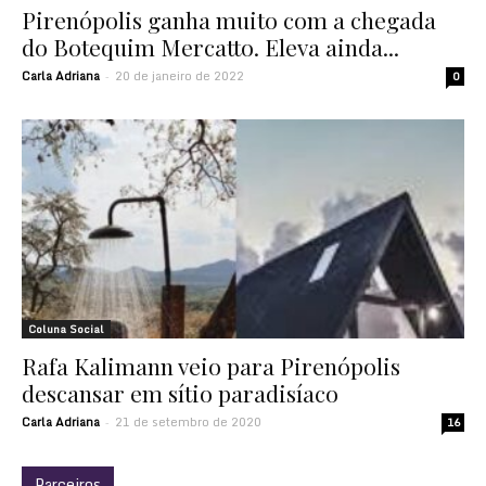
Pirenópolis ganha muito com a chegada
do Botequim Mercatto. Eleva ainda...
Carla Adriana
20 de janeiro de 2022
-
0
Coluna Social
Rafa Kalimann veio para Pirenópolis
descansar em sítio paradisíaco
Carla Adriana
21 de setembro de 2020
-
16
Parceiros