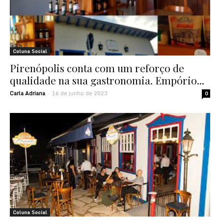
Coluna Social
Pirenópolis conta com um reforço de
qualidade na sua gastronomia. Empório...
Carla Adriana
16 de junho de 2023
-
0
Coluna Social