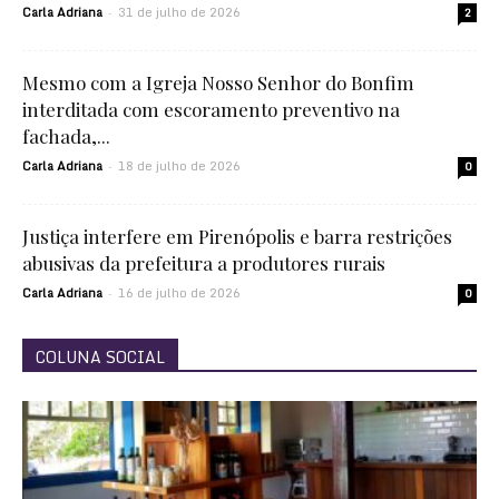
Carla Adriana
31 de julho de 2026
-
2
Mesmo com a Igreja Nosso Senhor do Bonfim
interditada com escoramento preventivo na
fachada,...
Carla Adriana
18 de julho de 2026
-
0
Justiça interfere em Pirenópolis e barra restrições
abusivas da prefeitura a produtores rurais
Carla Adriana
16 de julho de 2026
-
0
COLUNA SOCIAL